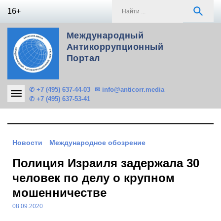
Skip
S
search
16+
to
f
content
Международный
Антикоррупционный
Портал
✆ +7 (495) 637-44-03
✉ info@anticorr.media
✆ +7 (495) 637-53-41
Новости
Международное обозрение
Полиция Израиля задержала 30
человек по делу о крупном
мошенничестве
08.09.2020