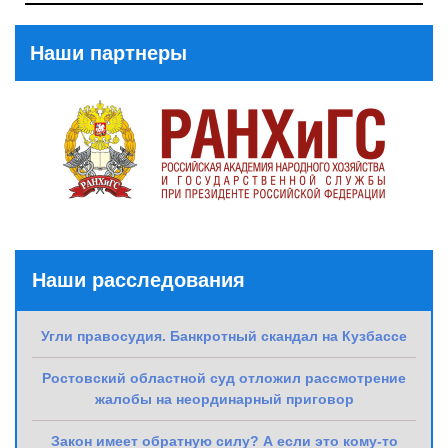
Post
Наши партнеры
Наши расследования
Угли правосудия. Банкротный скандал на Кузбассе
Ростовский областной суд отложил рассмотрение
жалобы на неординарный приговор
Закон имеет обратную силу? А если это кому-то