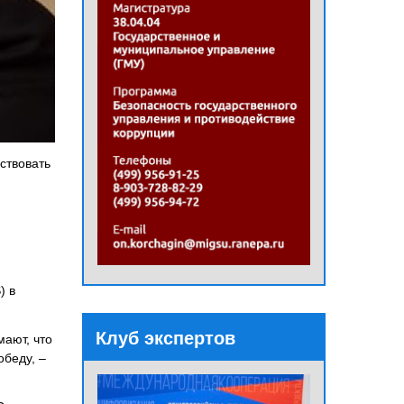
ствовать
) в
Клуб экспертов
мают, что
обеду, –