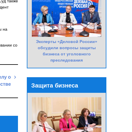
Суд также
идент
ы на
Эксперты «Деловой России»
овании со
обсудили вопросы защиты
бизнеса от уголовного
преследования
елу о
стве
Защита бизнеса
Next
Post