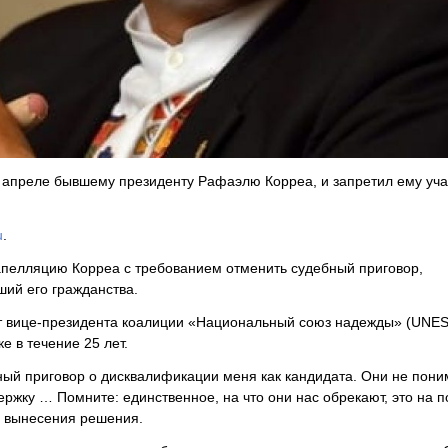
в апреле бывшему президенту Рафаэлю Корреа, и запретил ему уча
u
.
апелляцию Корреа с требованием отменить судебный приговор,
ий его гражданства.
ст вице-президента коалиции «Национальный союз надежды» (UNES
е в течение 25 лет.
ный приговор о дисквалификации меня как кандидата. Они не пони
ржку … Помните: единственное, на что они нас обрекают, это на п
ле вынесения решения.