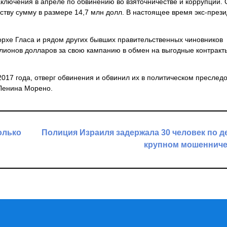
ключения в апреле по обвинению во взяточничестве и коррупции. 
рству сумму в размере 14,7 млн долл. В настоящее время экс-през
орхе Гласа и рядом других бывших правительственных чиновников
ллионов долларов за свою кампанию в обмен на выгодные контракт
2017 года, отверг обвинения и обвинил их в политическом преслед
Ленина Морено.
олько
Полиция Израиля задержала 30 человек по д
крупном мошенниче