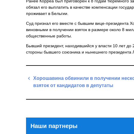
Ранее Корреа был приговорен к 8 годам тюремного за
обязал его выплатить в качестве компенсации госуда
проживает в Бельгии.
Суд признал его вместе с бывшим вице-президента Х
виновными в получении взяток в размере около 8 ми
общественные работы.
Бывший президент, находившийся у власти 10 лет до 
стороны бывшего союзника и нынешнего президента 
Навигация
Хорошавина обвинили в получении неск
по
взяток от кандидатов в депутаты
записям
Previous
Post
Наши партнеры