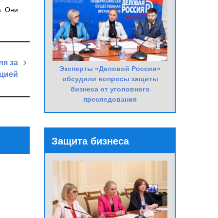
а. Они
ля за
Эксперты «Деловой России»
пцией
обсудили вопросы защиты
бизнеса от уголовного
Next
преследования
Post
Защита бизнеса