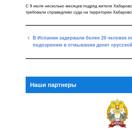
С 9 июля несколько месяцев подряд жители Хабаровс
требовали справедливо суда на территории Хабаровск
Навигация
В Испании задержали более 20 человек п
по
подозрению в отмывании денег «русско
записям
Previous
Post
Наши партнеры