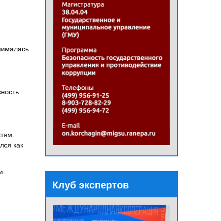
анималась
жность
тям.
лся как
и.
Клуб экспертов