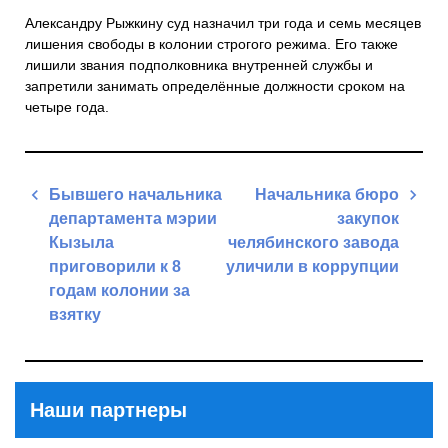
Александру Рыжкину суд назначил три года и семь месяцев
лишения свободы в колонии строгого режима. Его также
лишили звания подполковника внутренней службы и
запретили занимать определённые должности сроком на
четыре года.
Навигация
Бывшего начальника
Начальника бюро
по
департамента мэрии
закупок
записям
Кызыла
челябинского завода
приговорили к 8
уличили в коррупции
годам колонии за
Next
взятку
Post
Previous
Post
Наши партнеры