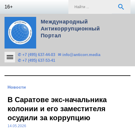
Skip
S
search
16+
to
f
content
Международный
Антикоррупционный
Портал
✆ +7 (495) 637-44-03
✉ info@anticorr.media
✆ +7 (495) 637-53-41
Новости
В Саратове экс-начальника
колонии и его заместителя
осудили за коррупцию
14.05.2026