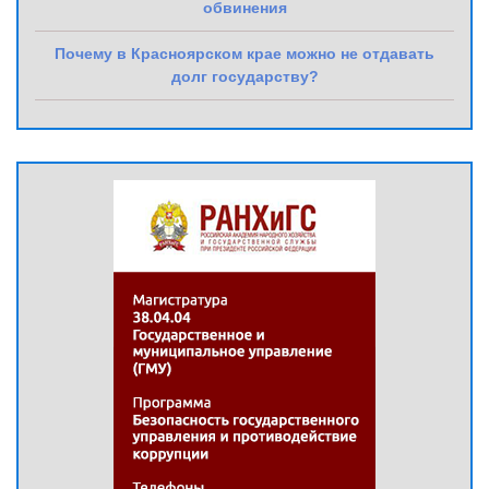
обвинения
Почему в Красноярском крае можно не отдавать
долг государству?